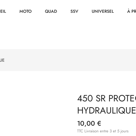
EIL
MOTO
QUAD
SSV
UNIVERSEL
À P
UE
450 SR PROT
HYDRAULIQU
10,00 €
TTC
Livraison entre 3 et 5 jours