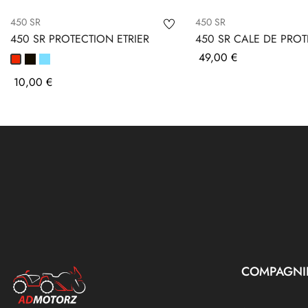
450 SR
450 SR
450 SR PROTECTION ETRIER
450 SR CALE DE PRO
MOTEUR
Prix
49,00 €
Noir
Bleu
Rouge
Prix
10,00 €
COMPAGNI