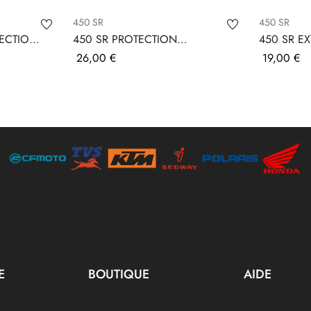
450 SR
450 SR
TECTION
450 SR PROTECTION
450 SR E
RADIATEUR ALUMINIUM
BEQUILLE
Prix
Prix
26,00 €
19,00 €
E
BOUTIQUE
AIDE