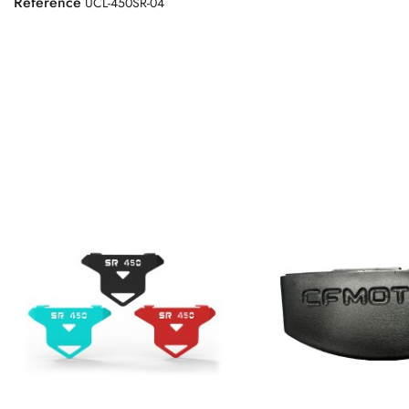
Référence
UCL-450SR-04