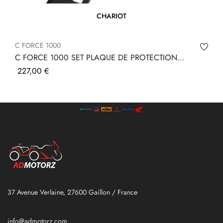
CHARIOT
C FORCE 1000
C FORCE 1000 SET PLAQUE DE PROTECTION
METAL
Prix
227,00 €
37 Avenue Verlaine, 27600 Gaillon / France
info@admotorz.com