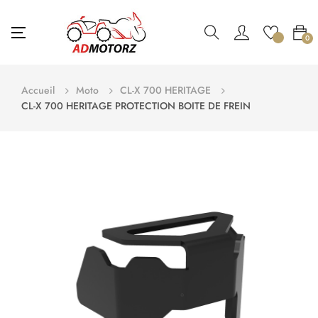
Basculer
☰
0
la
navigation
Accueil
Moto
CL-X 700 HERITAGE
CL-X 700 HERITAGE PROTECTION BOITE DE FREIN